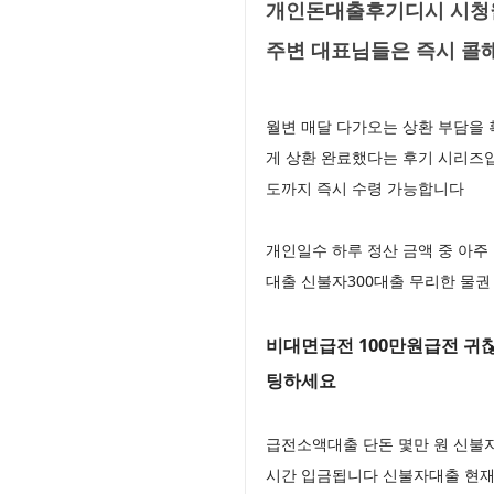
개인돈대출후기디시 시청월변
주변 대표님들은 즉시 콜
월변 매달 다가오는 상환 부담을 
게 상환 완료했다는 후기 시리즈입
도까지 즉시 수령 가능합니다
개인일수 하루 정산 금액 중 아주
대출 신불자300대출 무리한 물권
비대면급전 100만원급전 귀찮
팅하세요
급전소액대출 단돈 몇만 원 신불자
시간 입금됩니다 신불자대출 현재