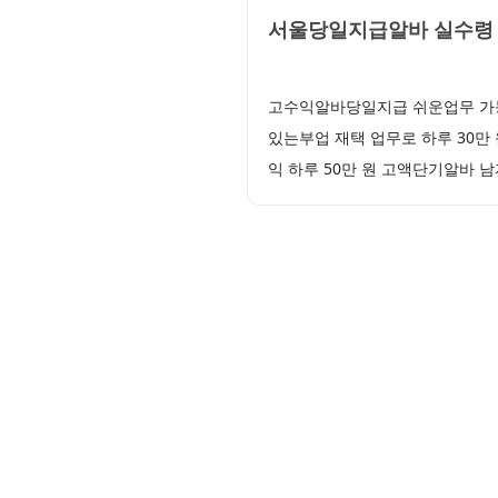
서울당일지급알바 실수령 
고수익알바당일지급 쉬운업무 가능
있는부업 재택 업무로 하루 30
익 하루 50만 원 고액단기알바