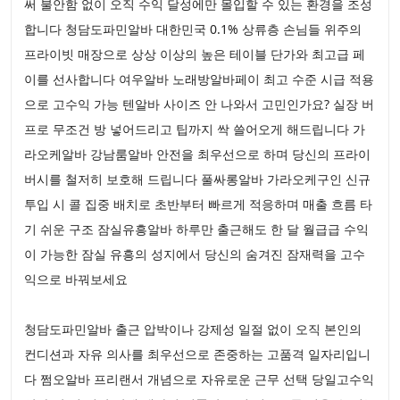
써 불안함 없이 오직 수익 달성에만 몰입할 수 있는 환경을 조성
합니다 청담도파민알바 대한민국 0.1% 상류층 손님들 위주의
프라이빗 매장으로 상상 이상의 높은 테이블 단가와 최고급 페
이를 선사합니다 여우알바 노래방알바페이 최고 수준 시급 적용
으로 고수익 가능 텐알바 사이즈 안 나와서 고민인가요? 실장 버
프로 무조건 방 넣어드리고 팁까지 싹 쓸어오게 해드립니다 가
라오케알바 강남룸알바 안전을 최우선으로 하며 당신의 프라이
버시를 철저히 보호해 드립니다 풀싸롱알바 가라오케구인 신규
투입 시 콜 집중 배치로 초반부터 빠르게 적응하며 매출 흐름 타
기 쉬운 구조 잠실유흥알바 하루만 출근해도 한 달 월급급 수익
이 가능한 잠실 유흥의 성지에서 당신의 숨겨진 잠재력을 고수
익으로 바꿔보세요
청담도파민알바 출근 압박이나 강제성 일절 없이 오직 본인의
컨디션과 자유 의사를 최우선으로 존중하는 고품격 일자리입니
다 쩜오알바 프리랜서 개념으로 자유로운 근무 선택 당일고수익