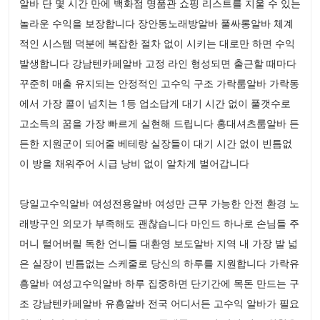
알바 단 몇 시간 만에 백화점 명품관 쇼핑 리스트를 지울 수 있는
놀라운 수익을 보장합니다 장안동노래방알바 풀싸롱알바 체계
적인 시스템 덕분에 복잡한 절차 없이 시키는 대로만 하면 수익
발생합니다 강남텐카페알바 고정 라인 형성되면 출근할 때마다
꾸준히 매출 유지되는 안정적인 고수익 구조 가락룸알바 가락동
에서 가장 콜이 넘치는 1등 업소답게 대기 시간 없이 풀갯수로
고소득의 꿈을 가장 빠르게 실현해 드립니다 홍대셔츠룸알바 든
든한 지원군이 되어줄 베테랑 실장들이 대기 시간 없이 빈틈없
이 방을 채워주어 시급 낭비 없이 알차게 벌어갑니다
당일고수익알바 여성전용알바 여성만 근무 가능한 안전 환경 노
래방구인 외모가 부족해도 괜찮습니다 마인드 하나로 손님들 주
머니 털어버릴 독한 언니들 대환영 보도알바 지역 내 가장 발 넓
은 실장이 빈틈없는 스케줄로 당신의 하루를 지원합니다 가락유
흥알바 여성고수익알바 하루 집중하면 단기간에 목돈 만드는 구
조 강남텐카페알바 유흥알바 전국 어디서든 고수익 알바가 필요