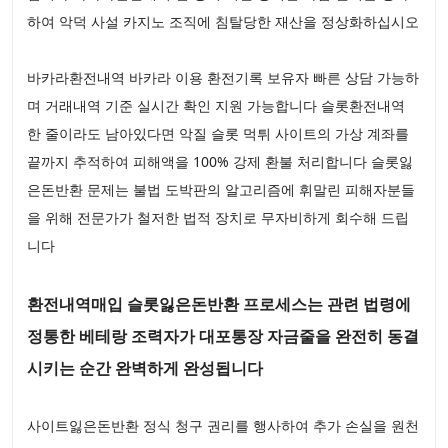
하여 악덕 사설 카지노 조직에 침탈당한 재산을 정상화하십시오
바카라환전내역 바카라 이용 환전기록 보유자 빠른 상담 가능하
며 거래내역 기준 실시간 확인 지원 가능합니다 슬롯환전내역
한 줄이라도 남아있다면 악질 슬롯 먹튀 사이트의 가상 계좌를
끝까지 추적하여 피해액을 100% 강제 환불 처리합니다 슬롯잃
은돈반환 문제는 불법 도박판의 알고리즘에 휘말린 피해자분들
을 위해 전문가가 철저한 법적 장치로 무자비하게 회수해 드립
니다
환전내역매입 슬롯잃은돈반환 프로세스는 관련 법령에
정통한 베테랑 조력자가 대포통장 자금줄을 완전히 동결
시키는 순간 완벽하게 완성됩니다
사이트잃은돈반환 정식 청구 권리를 행사하여 추가 손실을 원천