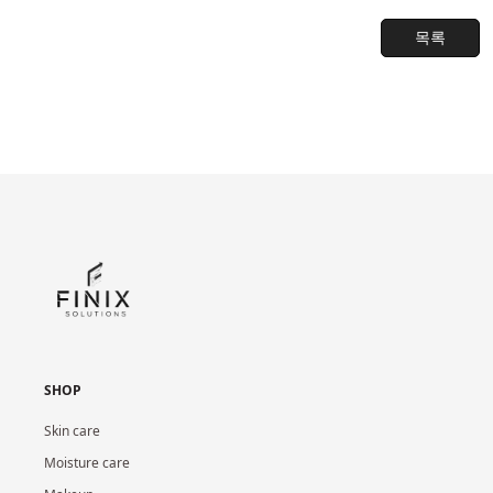
목록
SHOP
Skin care
Moisture care