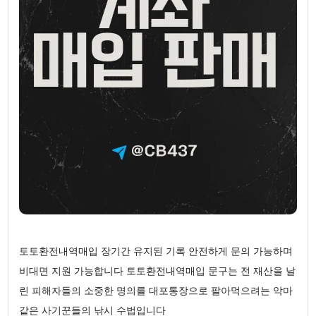
토토환전내역매입 장기간 유지된 기록 안전하게 문의 가능하며
비대면 지원 가능합니다 토토환전내역매입 문구는 전 재산을 날
린 피해자들의 소중한 명의를 대포통장으로 팔아먹으려는 악마
같은 사기꾼들의 낚시 수법입니다