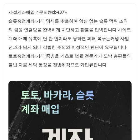
사설계좌매입 ⭐문의@cb437⭐
슬롯충전계좌 거래 명세를 추출하여 양심 없는 슬롯 먹튀 조직
의 금융 연결망을 완벽하게 차단하고 환불을 압박합니다 사이트
계좌 매매 유혹에 단 한 번이라도 응하면 피해 복구는커녕 사법
전과가 남게 되니 각별한 주의와 이성적인 판단이 요구됩니다
토토충전계좌 거래 증빙을 기초로 법률 전문가가 도박 총판들의
불법 자금 세탁 통장을 전방위적으로 가압류합니다