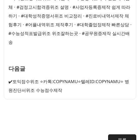
체 · #검정고시합격증위조 설명 · #사업자등록증제작 쉽게 따라
하기 · #대학성적증명서위조 비교정리 · #진료비내역서제작 체
험후기 · #어플내역위조 제작후기 · #대학졸업장제작 빠른상담 ·
#수능성적표발급위조 위조잘하는곳 · #공무원증제작 실시간배
송
다음글
✔️토익점수위조 ⭐카톡:COPYNAMU⭐텔레ID:COPYNAMU⭐ 병
원진단서위조 수능점수제작
목록