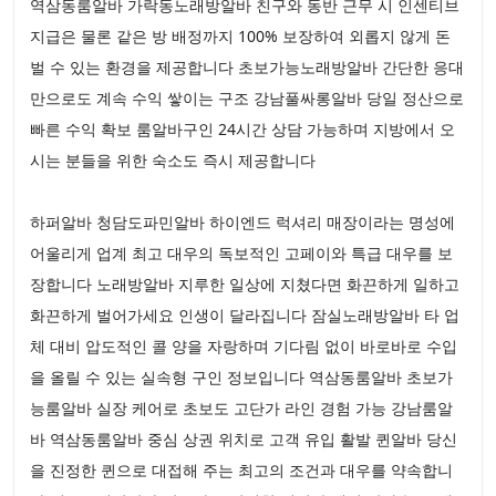
역삼동룸알바 가락동노래방알바 친구와 동반 근무 시 인센티브
지급은 물론 같은 방 배정까지 100% 보장하여 외롭지 않게 돈
벌 수 있는 환경을 제공합니다 초보가능노래방알바 간단한 응대
만으로도 계속 수익 쌓이는 구조 강남풀싸롱알바 당일 정산으로
빠른 수익 확보 룸알바구인 24시간 상담 가능하며 지방에서 오
시는 분들을 위한 숙소도 즉시 제공합니다
하퍼알바 청담도파민알바 하이엔드 럭셔리 매장이라는 명성에
어울리게 업계 최고 대우의 독보적인 고페이와 특급 대우를 보
장합니다 노래방알바 지루한 일상에 지쳤다면 화끈하게 일하고
화끈하게 벌어가세요 인생이 달라집니다 잠실노래방알바 타 업
체 대비 압도적인 콜 양을 자랑하며 기다림 없이 바로바로 수입
을 올릴 수 있는 실속형 구인 정보입니다 역삼동룸알바 초보가
능룸알바 실장 케어로 초보도 고단가 라인 경험 가능 강남룸알
바 역삼동룸알바 중심 상권 위치로 고객 유입 활발 퀸알바 당신
을 진정한 퀸으로 대접해 주는 최고의 조건과 대우를 약속합니