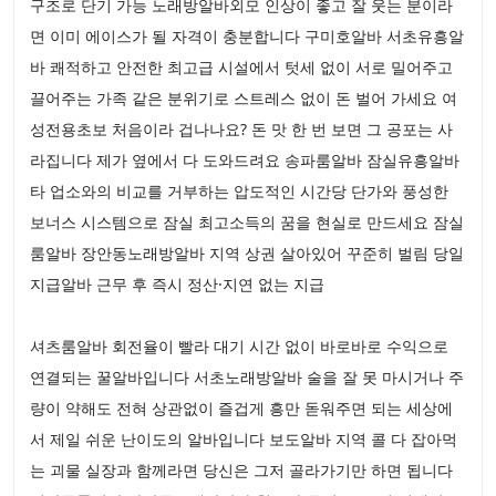
구조로 단기 가능 노래방알바외모 인상이 좋고 잘 웃는 분이라
면 이미 에이스가 될 자격이 충분합니다 구미호알바 서초유흥알
바 쾌적하고 안전한 최고급 시설에서 텃세 없이 서로 밀어주고
끌어주는 가족 같은 분위기로 스트레스 없이 돈 벌어 가세요 여
성전용초보 처음이라 겁나나요? 돈 맛 한 번 보면 그 공포는 사
라집니다 제가 옆에서 다 도와드려요 송파룸알바 잠실유흥알바
타 업소와의 비교를 거부하는 압도적인 시간당 단가와 풍성한
보너스 시스템으로 잠실 최고소득의 꿈을 현실로 만드세요 잠실
룸알바 장안동노래방알바 지역 상권 살아있어 꾸준히 벌림 당일
지급알바 근무 후 즉시 정산·지연 없는 지급
셔츠룸알바 회전율이 빨라 대기 시간 없이 바로바로 수익으로
연결되는 꿀알바입니다 서초노래방알바 술을 잘 못 마시거나 주
량이 약해도 전혀 상관없이 즐겁게 흥만 돋워주면 되는 세상에
서 제일 쉬운 난이도의 알바입니다 보도알바 지역 콜 다 잡아먹
는 괴물 실장과 함께라면 당신은 그저 골라가기만 하면 됩니다