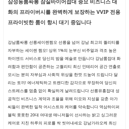
삼성동룸싸롱 잠실바이어접대 중요 비즈니스 대
화의 프라이버시를 완벽하게 보장하는 VVIP 전용
프라이빗한 룸이 항시 대기 중입니다
강남룸싸롱 선릉세이렌쩜오 선릉을 넘어 강남 최고의 퀄리티를
자부하는 세이렌 쩜오! 상위 1%의 눈부신 비주얼과 격조 높은
하이엔드 서비스로 당신의 밤을 예술로 만듭니다 강남룸접대 화
려함과 편안함이 공존하는 고퀄리티 최신 인테리어 공간 연출로
모시는 분의 자부심과 사회적 위상을 한껏 드높여 드립니다 달
리는 토끼! 에너제틱하고 트렌디한 감각으로 무장하여 당신의
스트레스를 멈춤 없이 확실하게 날려드립니다 선릉유흥접대 성
공적인 비즈니스 계약과 조율을 위해 미모와 지성을 갖춘 아가
씨들이 완벽한 밀착 어시스트와 케어를 약속합니다 역삼하이퍼
블릭 풋풋한 20대 여대생 매니저들이 선사하는 밝고 싱그러운
케어로 지친 하루의 피로를 싹 씻어내세요 강남가라오케 최신