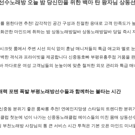
수노래방 오늘 밤 당신만을 위한 백마 탄 왕자님 상동
를 원한다면 추천! 감각적인 공간 구성과 친절한 응대로 고객 만족도가
화끈한 마인드에 취하는 밤 상동노래방알바 상동노래방알바 당일 즉시 
 시크릿 룸에서 주변 시선 의식 없이 훈남 매니저들의 특급 애교와 멜로
벽한 격식과 프라이빗을 제공합니다 신중동호빠 부평유흥주점 거품을 완
 까다로운 여성 고객님들의 눈높이에 맞춘 철저한 외모 관리와 특급 매너
매력 포텐 폭발 부평노래방선수들과 함께하는 불타는 시간
중동 분위기 좋은 룸싸롱 추천! 연예인지망생 스타일의 트렌디한 분위
클럽 첫눈에 넋이 나가는 신중동노래클럽 에이스들의 미친 몸매 상동
 부천노래방 사장님의 통 큰 서비스 시간 투척은 기본 오픈 마인드 미녀