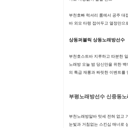
부천호빠 럭셔리 룸에서 공주 대
바 외모 타령 접어두고 열정만으
상동퍼블릭 상동노래방선수
부천호스트바 지루하고 따분한 일
노래방 오늘 밤 당신만을 위한 
의 특급 재롱과 짜릿한 이벤트를
부평노래방선수 신중동노
부천노래방알바 텃세 전혀 없고 
눈빛과 거침없는 스킨십 매너로 심