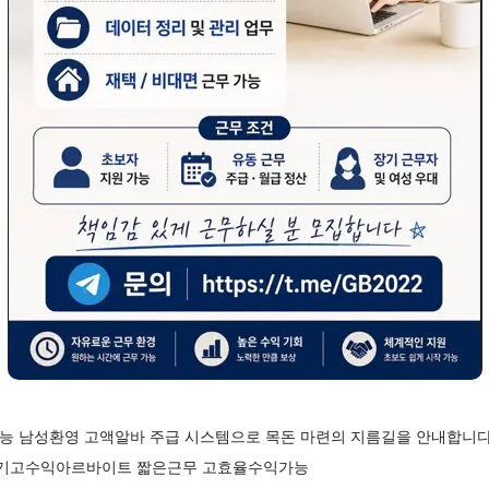
능 남성환영 고액알바 주급 시스템으로 목돈 마련의 지름길을 안내합니
 단기고수익아르바이트 짧은근무 고효율수익가능