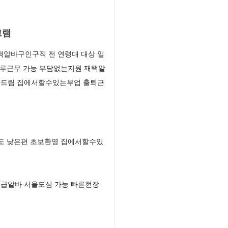
그램
고액알바구인구직 전 연령대 대상 일
하루근무 가능 부담없는지원 재택알
꽂아드림 집에서할수있는부업 출퇴근
도 낮은편 초보환영 집에서할수있
지급알바 서울도심 가능 빠른현장