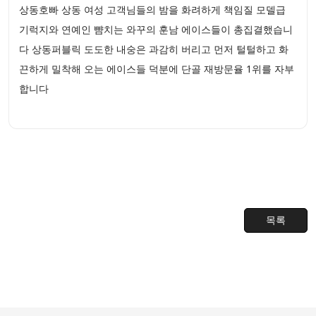
상동호빠 상동 여성 고객님들의 밤을 화려하게 책임질 모델급
기럭지와 연예인 뺨치는 와꾸의 훈남 에이스들이 총집결했습니
다 상동퍼블릭 도도한 내숭은 과감히 버리고 먼저 털털하고 화
끈하게 밀착해 오는 에이스들 덕분에 단골 재방문율 1위를 자부
합니다
목록