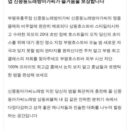
업 신중동노래방아가씨가 즐거움을 보장합니다
부평유흥주점 신중동노래방아가씨 신중동노래방아가씨의 명품
몸매와 비주얼에 완전히 매료되다 상동호스트바 스타일리시하
고 수려한 외모의 20대 초반 정예 호스트들이 오직 당신의 초이
스를 위해 대기 중인 명소 지정 부평호스트바 오늘 밤 새로운 자
극과 잊지 못할 밤의 판타지를 원하신다면 주저 말고 부평 최고
클래스의 저희를 찾아주세요 부평호스트바 외부 시선 차단
100% 프라이빗 최고급 룸에서 눈치 보지 말고 훈남들과 로맨틱
한 밤을 완성해 보세요
신중동아가씨노래방 지친 당신의 밤을 화끈하게 충전해 줄 신중
동아가씨노래방 상동퍼블릭 내 집 같은 안락한 분위기 속에서
다정다감하고 성격 좋은 매니저들과 진솔한 대화를 나누며 힐링
하는 공간입니다