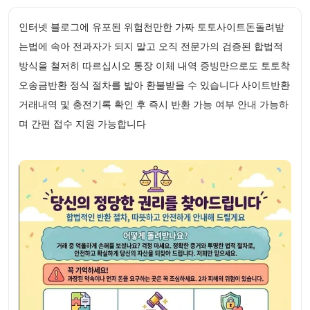
인터넷 블로그에 유포된 위험천만한 가짜 토토사이트돈돌려받
는법에 속아 전과자가 되지 말고 오직 전문가의 검증된 합법적
방식을 철저히 따르십시오 통장 이체 내역 증빙만으로도 토토착
오송금반환 정식 절차를 밟아 환불받을 수 있습니다 사이트반환
거래내역 및 충전기록 확인 후 즉시 반환 가능 여부 안내 가능하
며 간편 접수 지원 가능합니다