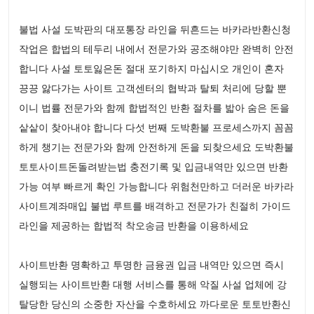
불법 사설 도박판의 대포통장 라인을 뒤흔드는 바카라반환신청
작업은 합법의 테두리 내에서 전문가와 공조해야만 완벽히 안전
합니다 사설 토토잃은돈 절대 포기하지 마십시오 개인이 혼자
끙끙 앓다가는 사이트 고객센터의 협박과 탈퇴 처리에 당할 뿐
이니 법률 전문가와 함께 합법적인 반환 절차를 밟아 숨은 돈을
샅샅이 찾아내야 합니다 다섯 번째 도박환불 프로세스까지 꼼꼼
하게 챙기는 전문가와 함께 안전하게 돈을 되찾으세요 도박환불
토토사이트돈돌려받는법 충전기록 및 입금내역만 있으면 반환
가능 여부 빠르게 확인 가능합니다 위험천만하고 더러운 바카라
사이트계좌매입 불법 루트를 배격하고 전문가가 친절히 가이드
라인을 제공하는 합법적 착오송금 반환을 이용하세요
사이트반환 명확하고 투명한 금융권 입금 내역만 있으면 즉시
실행되는 사이트반환 대행 서비스를 통해 악질 사설 업체에 강
탈당한 당신의 소중한 자산을 수호하세요 까다로운 토토반환신