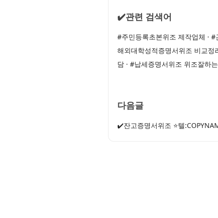
✔️관련 검색어
#주민등록초본위조 제작업체 · #
해외대학성적증명서위조 비교정리 
담 · #납세증명서위조 위조잘하
다음글
✔️잔고증명서위조 ⭐텔:COPYN