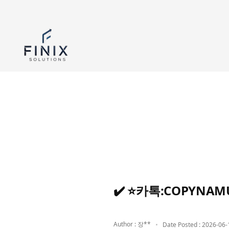
✔️ ⭐카톡:COPYN
Author : 장**
Date Posted : 2026-06-