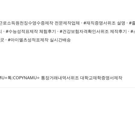
근로소득원천징수영수증제작 전문제작업체 · #재직증명서위조 설명 · #졸
· #수능성적표제작 체험후기 · #건강보험자격확인서위조 제작후기 ·
는곳 · #아이엘츠성적표제작 실시간배송
AMU⭐톡:COPYNAMU⭐ 통장거래내역서위조 대학교재학증명서제작