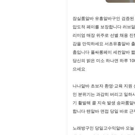
잠실룸알바 유흥알바구인 검증된 라
압도적 페이를 보장합니다 러브알
리미엄 매장 위주로 선별 채용 진
감을 만끽하세요 서초유흥알바 출
춤입니다 풀싸롱페이 세컨알바 짧은
당신의 밝은 미소 하나면 하루 1
으세요
나나알바 초보자 환영·교육 지원
인 분위기는 과감히 버리고 일하
기 활발해 콜 지속 발생 송파룸알
합니다 텐알바 면접 당일 바로 근
노래방구인 당일고수익알바 오늘 