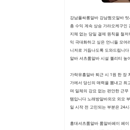
강남풀싸롱알바 강남쩜오알바 텃세
총 수익 계속 상승 가라오케구인 
지체 없는 당일 결제 원칙을 철저
익 극대화하고 싶은 언니들 모여
니저로 거듭나도록 도와드립니다 
알바 셔츠룸알바 시설 퀄리티 높아
가락유흥알바 퇴근 시 1원 한 장
가에서 당신의 매력을 뽐내고 최
며 일체의 강요 없는 편안한 근
템입니다 노래방알바외모 외모 부
일 시작 전 고민되는 부분은 24
홍대셔츠룸알바 룸알바페이 페이 