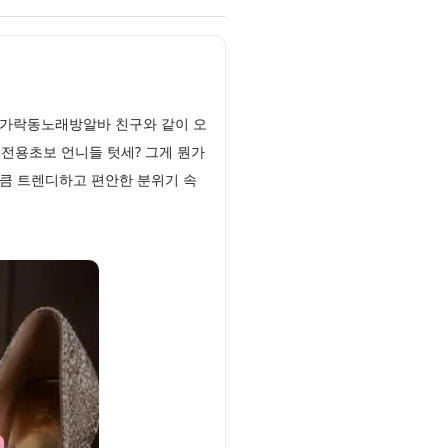
 가락동노래방알바 친구와 같이 오
성전용초보 언니들 텃세? 그게 뭔가
만큼 트렌디하고 편안한 분위기 속