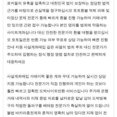
로커들의 유혹을 일축하고 대한민국 법이 보장하는 정당한 법적
근거를 바탕으로 손실액을 청구하십시오 토토환불 먹튀 피해 및
미정산 문제 전문가 통해 빠르게 환불 진행 가능하며 거래내역
만 있으면 간편 접수 가능합니다 본인 명의를 범죄에 악용하는
사이트계좌삽니다 대신 안전한 전문가의 환불 대행을 받으십시
오 토토잃은돈 반환 가능 여부 무료로 상담 가능하며 빠른 진행
안내 지원 사설계좌매입 같은 파멸의 범죄 루트 대신 전문가가
주도하여 집행하는 정식 행정 명령 절차로 안전하고 완벽하게
대응하세요
사설계좌매입 거래이력 좋은 계좌 우대 가능하며 실시간 상담
지원 가능합니다 전문가가 직접 진행하여 개인이 하는 것보다
훨씬 빠르고 정확한 도박사이트반환 서비스입니다 주거래 은행
거래 내역서와 이체 증빙 자료를 날카로운 칼날 삼아 도박빚복
구의 적법한 돌파구를 베테랑 전문가가 확실하게 열어 드립니다
불법 바카라충전계좌 흔적이 명확히 남아 있다면 지체 없이 전