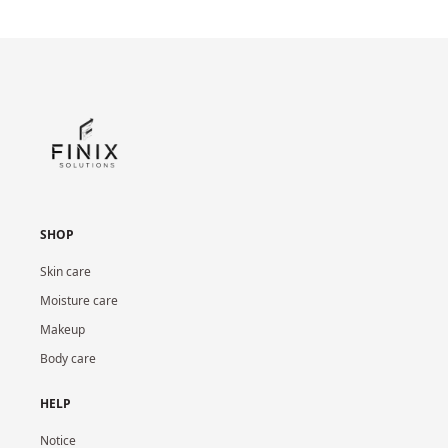
SHOP
Skin care
Moisture care
Makeup
Body care
HELP
Notice