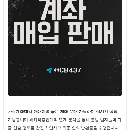
사설계좌매입 거래이력 좋은 계좌 우대 가능하며 실시간 상담
가능합니다 바카라충전계좌 연계 분석을 통해 불법 업자들의 자
금 인출 경로를 완전 차단하고 최종 합의 반환금을 수령합니다