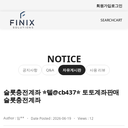
회원가입
로그인
SEARCH
CART
NOTICE
공지사항
자유게시판
사용 리뷰
Q&A
슬롯충전계좌 ⭐텔@cb437⭐ 토토계좌판매
슬롯충전계좌
Author : 임**
Date Posted : 2026-06-19
Views : 12