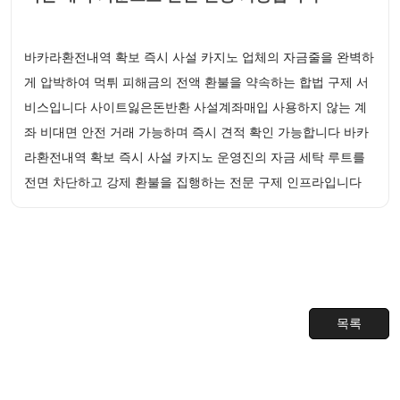
바카라환전내역 확보 즉시 사설 카지노 업체의 자금줄을 완벽하
게 압박하여 먹튀 피해금의 전액 환불을 약속하는 합법 구제 서
비스입니다 사이트잃은돈반환 사설계좌매입 사용하지 않는 계
좌 비대면 안전 거래 가능하며 즉시 견적 확인 가능합니다 바카
라환전내역 확보 즉시 사설 카지노 운영진의 자금 세탁 루트를
전면 차단하고 강제 환불을 집행하는 전문 구제 인프라입니다
목록