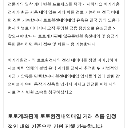
전문가의 밀착 케어 반환 프로세스를 즉각 개시하세요 바카라충
전계좌 최근 사용 내역 있는 계좌 빠른 검토 가능하며 전국 비대
면 진행 가능합니다 토토환전내역매입 유혹은 결국 명의 도용과
형사 처벌로 이어지니 오직 투명한 금융 증빙으로 손실금을 되
찾으셔야 합니다 토토계좌판매 잃은돈반환 충전내역 및 송금기
록만 준비하면 즉시 접수 및 빠른 대응 가능합니다
바카라환전내역 토토환전내역 전산 데이터를 정밀 마이닝하여
사설 베팅 업체의 불법 은닉 계좌를 끝까지 추적한 뒤 사법적인
예금 가압류를 단행합니다 환전내역매입 업자들의 입에 발린 감
언이설에 속아 통장과 신용을 넘기지 마시고 안전한 이체 내역
서로 정식 반환 소송을 청구하십시오
토토계좌판매 토토환전내역매입 거래 흐름 안정
적인 내역 기준으로 간편 진행 가능합니다