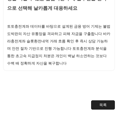
으로 선택해 날카롭게 대응하세요
토토충전계좌 데이터를 바탕으로 설계된 금융 방어 기제는 불법
도박판의 자산 유통망을 격파하고 피해 자금을 구출합니다 바카
라충전계좌 슬롯환전내역 거래 흐름 확인 후 즉시 상담 가능하
며 안전 절차 기반으로 진행 가능합니다 토토충전계좌 분석을
통한 초고속 지급정지 처분은 개인이 백날 하소연하는 것보다
수백 배 정확하게 자산을 복구합니다
목록