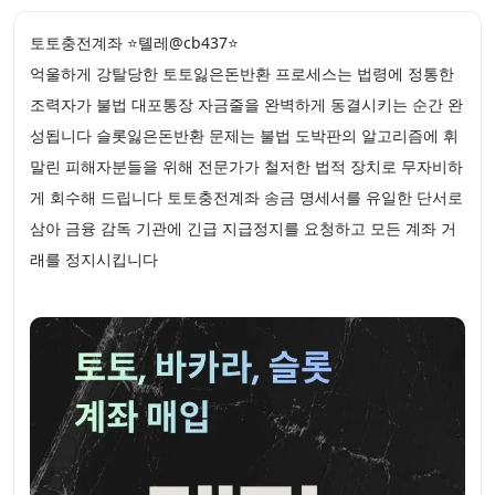
토토충전계좌 ⭐톌레@cb437⭐
억울하게 강탈당한 토토잃은돈반환 프로세스는 법령에 정통한
조력자가 불법 대포통장 자금줄을 완벽하게 동결시키는 순간 완
성됩니다 슬롯잃은돈반환 문제는 불법 도박판의 알고리즘에 휘
말린 피해자분들을 위해 전문가가 철저한 법적 장치로 무자비하
게 회수해 드립니다 토토충전계좌 송금 명세서를 유일한 단서로
삼아 금융 감독 기관에 긴급 지급정지를 요청하고 모든 계좌 거
래를 정지시킵니다