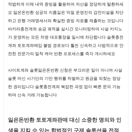
적법하게 이체 내역 증빙을 활용하여 자산을 정당하게 탈환하세
요 잃은돈반환 성공의 지름길은 악질 운영진의 감언이설을 차단
하고 은행 거래명세서와 확실한 증빙 자료를 제출하는 것입니다
바카라충전계좌 송금 궤적을 실시간 모니터링하여 사설 카지노
가 운영하는 모든 차명 대포통장을 일시에 차단합니다 슬롯충전
계좌 토토계좌매입 불법 경로보다 훨씬 신속하고 사법적으로 안
전한 전문가의 밀착 케어 반환 프로세스를 즉각 개시하세요
사이트계좌 슬롯잃은돈반환 신청은 부끄러운 일이 아니며 사설
슬롯 머신 사기단의 기만 행위를 처벌하고 원금을 되찾는 정당
한 권리입니다 슬롯충전계좌 복잡한 과정 없이 빠른 문의 가능
하며 신속 거래 가능합니다
잃은돈반환 토토계좌판매 대신 소중한 명의와 인
생을 지킬 수 있는 합법적인 구제 솔루션을 전적