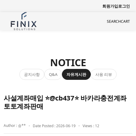
회원가입
로그인
SEARCH
CART
NOTICE
공지사항
자유게시판
사용 리뷰
Q&A
사설계좌매입 ⭐@cb437⭐ 바카라충전계좌
토토계좌판매
Author : 송**
Date Posted : 2026-06-19
Views : 12