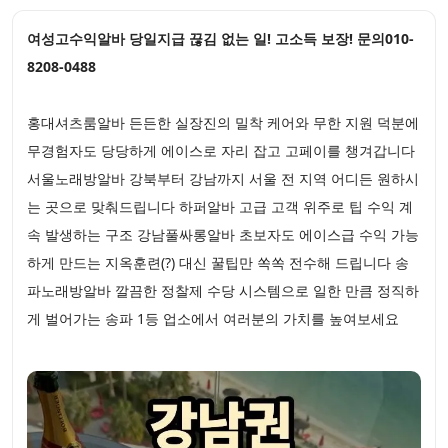
여성고수익알바 당일지급 끊김 없는 일! 고소득 보장! 문의010-
8208-0488
홍대셔츠룸알바 든든한 실장진의 밀착 케어와 무한 지원 덕분에
무경험자도 당당하게 에이스로 자리 잡고 고페이를 챙겨갑니다
서울노래방알바 강북부터 강남까지 서울 전 지역 어디든 원하시
는 곳으로 맞춰드립니다 하퍼알바 고급 고객 위주로 팁 수익 계
속 발생하는 구조 강남풀싸롱알바 초보자도 에이스급 수익 가능
하게 만드는 지옥훈련(?) 대신 꿀팁만 쏙쏙 전수해 드립니다 송
파노래방알바 깔끔한 정찰제 수당 시스템으로 일한 만큼 정직하
게 벌어가는 송파 1등 업소에서 여러분의 가치를 높여보세요