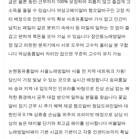
급은 물론 동반 근무까지 100% 보장하여 외롭지 않고 즐겁게 고
소득을 올릴 수 있습니다 여성고페이알바 쩜오알바구인 고정 자
리 배정으로 안정적 수익 확보 서초유흥알바 가식 없고 인간미
넘치는 패밀리 같은 분위기 속에서 등 떠밀려 일하는 것 없이 즐
겁고 편하게 목돈을 모아 가실 수 있습니다 장안동노래방알바
정 많고 따뜻한 분위기에서 서로 도우며 고수익 올리실 분 구합
니다 역삼동룸알바 자리만 잡으면 꾸준히 고수익 유지 가능
논현동유흥알바 서울노래방알바 서울 전 지역 네트워크 가동!
당신이 가장 빛날 수 있는 곳으로 실시간 배정합니다 송파룸알
바 송파 지역 내 압도적인 인프라를 바탕으로 진상 손님 없는 쾌
적한 환경에서 공주 대접 받으며 일하실 분들을 찾습니다 꽃길
알바 장기 근무 시 추가 혜택 제공 쩜오알바 청담도파민알바 대
한민국 0.1% 상류층 손님들 위주의 프라이빗 매장으로 상상 이
상의 높은 테이블 단가와 최고급 페이를 선사합니다 버블알바
노래방알바페이 기본 시급은 기본이고 각종 인센티브까지 확실