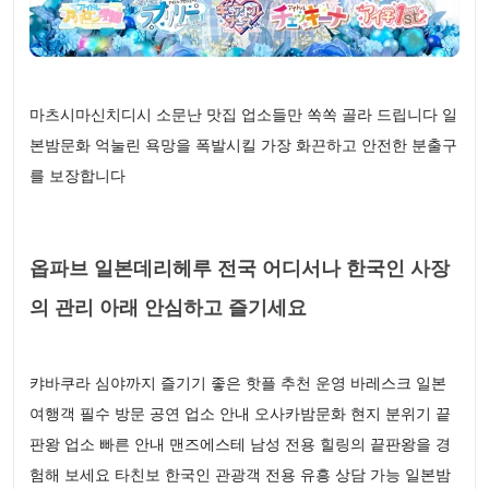
마츠시마신치디시 소문난 맛집 업소들만 쏙쏙 골라 드립니다 일
본밤문화 억눌린 욕망을 폭발시킬 가장 화끈하고 안전한 분출구
를 보장합니다
옵파브 일본데리헤루 전국 어디서나 한국인 사장
의 관리 아래 안심하고 즐기세요
캬바쿠라 심야까지 즐기기 좋은 핫플 추천 운영 바레스크 일본
여행객 필수 방문 공연 업소 안내 오사카밤문화 현지 분위기 끝
판왕 업소 빠른 안내 맨즈에스테 남성 전용 힐링의 끝판왕을 경
험해 보세요 타친보 한국인 관광객 전용 유흥 상담 가능 일본밤