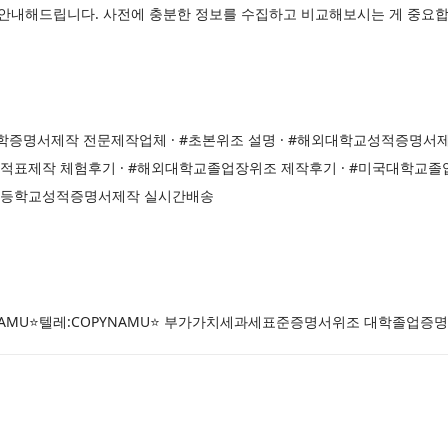
게 안내해드립니다. 사전에 충분한 정보를 수집하고 비교해보시는 게 중요합
학증명서제작 전문제작업체 · #초본위조 설명 · #해외대학교성적증명서제
성적표제작 체험후기 · #해외대학교졸업장위조 제작후기 · #미국대학교졸
#고등학교성적증명서제작 실시간배송
YNAMU⭐텔레:COPYNAMU⭐ 부가가치세과세표준증명서위조 대학졸업증