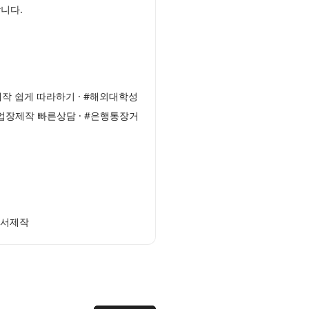
니다.
작 쉽게 따라하기 · #해외대학성
업장제작 빠른상담 · #은행통장거
명서제작