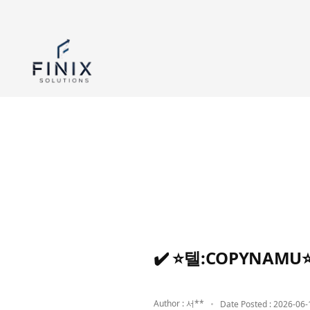
✔️ ⭐텔:COPYNA
Author : 서**
Date Posted : 2026-06-