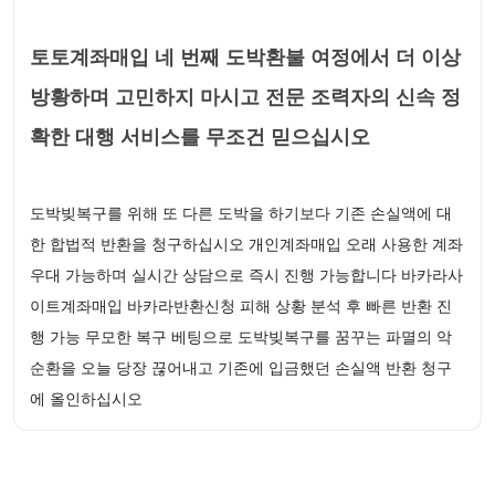
토토계좌매입 네 번째 도박환불 여정에서 더 이상
방황하며 고민하지 마시고 전문 조력자의 신속 정
확한 대행 서비스를 무조건 믿으십시오
도박빚복구를 위해 또 다른 도박을 하기보다 기존 손실액에 대
한 합법적 반환을 청구하십시오 개인계좌매입 오래 사용한 계좌
우대 가능하며 실시간 상담으로 즉시 진행 가능합니다 바카라사
이트계좌매입 바카라반환신청 피해 상황 분석 후 빠른 반환 진
행 가능 무모한 복구 베팅으로 도박빚복구를 꿈꾸는 파멸의 악
순환을 오늘 당장 끊어내고 기존에 입금했던 손실액 반환 청구
에 올인하십시오