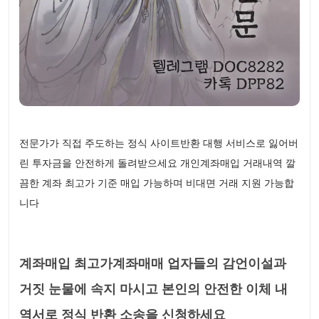
전문가가 직접 주도하는 정식 사이트반환 대행 서비스로 잃어버
린 투자금을 안전하게 돌려받으세요 개인계좌매입 거래내역 깔
끔한 계좌 최고가 기준 매입 가능하며 비대면 거래 지원 가능합
니다
계좌매입 최고가계좌매매 업자들의 감언이설과
거짓 눈물에 속지 마시고 본인의 안전한 이체 내
역서로 정식 반환 소송을 신청하세요