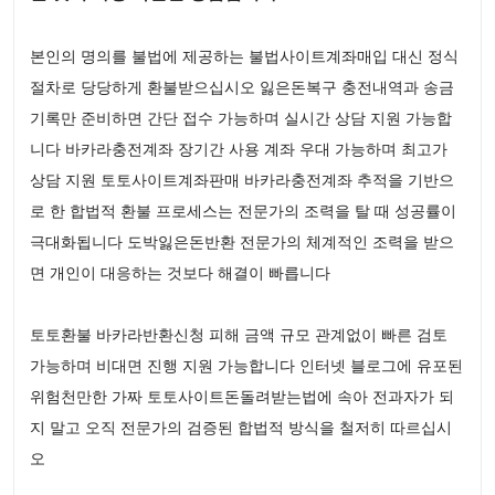
본인의 명의를 불법에 제공하는 불법사이트계좌매입 대신 정식
절차로 당당하게 환불받으십시오 잃은돈복구 충전내역과 송금
기록만 준비하면 간단 접수 가능하며 실시간 상담 지원 가능합
니다 바카라충전계좌 장기간 사용 계좌 우대 가능하며 최고가
상담 지원 토토사이트계좌판매 바카라충전계좌 추적을 기반으
로 한 합법적 환불 프로세스는 전문가의 조력을 탈 때 성공률이
극대화됩니다 도박잃은돈반환 전문가의 체계적인 조력을 받으
면 개인이 대응하는 것보다 해결이 빠릅니다
토토환불 바카라반환신청 피해 금액 규모 관계없이 빠른 검토
가능하며 비대면 진행 지원 가능합니다 인터넷 블로그에 유포된
위험천만한 가짜 토토사이트돈돌려받는법에 속아 전과자가 되
지 말고 오직 전문가의 검증된 합법적 방식을 철저히 따르십시
오