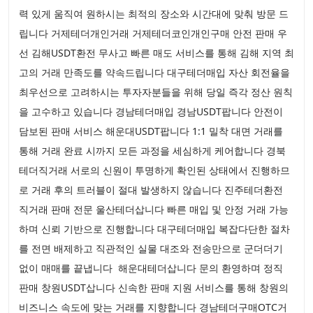
력 있게 움직여 원하시는 최적의 장소와 시간대에 맞춰 방문 드
립니다 거제테더개인거래 거제테더코인개인구매 안전 판매 우
선 김해USDT환전 무사고 빠른 매도 서비스를 통해 김해 지역 최
고의 거래 만족도를 약속드립니다 대구테더매입 자산 회전율을
최우선으로 고려하시는 투자자분들을 위해 당일 즉각 정산 원칙
을 고수하고 있습니다 경남테더매입 경남USDT팝니다 안전이
담보된 판매 서비스 해운대USDT팝니다 1:1 밀착 대면 거래를
통해 거래 완료 시까지 모든 과정을 세심하게 케어합니다 경북
테더직거래 서로의 신원이 투명하게 확인된 상태에서 진행하므
로 거래 후의 트러블이 절대 발생하지 않습니다 진주테더환전
직거래 판매 전문 울산테더삽니다 빠른 매입 및 안정 거래 가능
하며 신뢰 기반으로 진행합니다 대구테더매입 복잡다단한 절차
를 전면 배제하고 직관적인 실물 대조와 전송만으로 군더더기
없이 매매를 끝냅니다 해운대테더삽니다 문의 환영하며 정직
판매 창원USDT삽니다 신속한 판매 지원 서비스를 통해 창원의
비즈니스 속도에 맞는 거래를 지향합니다 경남테더구매OTC거